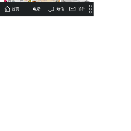
首页
电话
短信
邮件
Good case
精彩案例
逐梦青春，聚力喜迎二
聚爱成行宽自远，滋兰
踔厉奋发喜迎二十大，
海川艺术教
十大；畅享激情，宽行
树蕙毓芳华——北京市
聚宽领航一起向未来
学员作
奋进新征程——北京市
第十八中学教育集团举
——北京市第十八中学
咨询热线
第十八中学第二十六届
行第38个教师节庆祝典
教育集团2022-2023学年
田径运动会
礼
秋季开学典礼
010 -65580669
微信联系我们
欢迎关注微信平台
版权所有©2014北京龙族文化传媒有限公司
京ICP备案:京ICP备17035312号