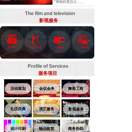
“厚植科普沃土 ......
The film and television
影视服务
Profile of Services
服务项目
活动策划
会议会务
舞美工程
礼仪庆典
演艺服务
影视服务
设计印刷
物品租赁
商务协助