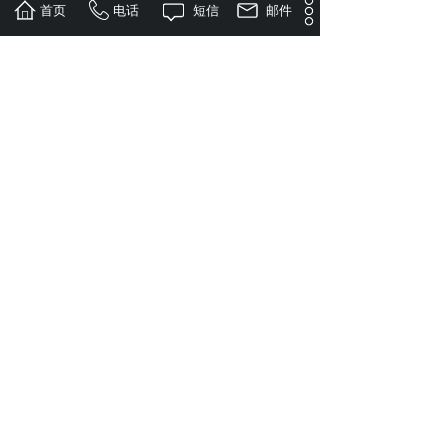
首页
电话
短信
邮件
Good case
精彩案例
海川艺术教育四周年暨
双创活动区
逐梦青春，聚力喜迎二
学员作品汇展
十大；畅享激情，宽行
奋进新征程——北京市
咨询热线
第十八中学第二十六届
田径运动会
010 -65580669
微信联系我们
欢迎关注微信平台
版权所有©2014北京龙族文化传媒有限公司
京ICP备案:京ICP备17035312号